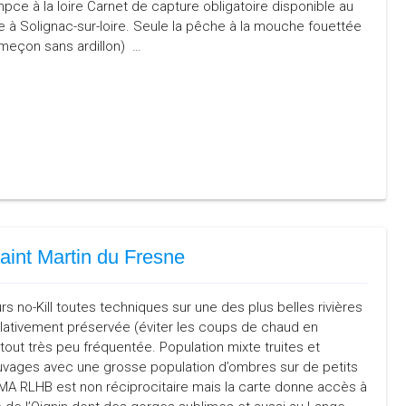
ce à la loire Carnet de capture obligatoire disponible au
 à Solignac-sur-loire. Seule la pêche à la mouche fouettée
ameçon sans ardillon) …
aint Martin du Fresne
s no-Kill toutes techniques sur une des plus belles rivières
elativement préservée (éviter les coups de chaud en
urtout très peu fréquentée. Population mixte truites et
ages avec une grosse population d’ombres sur de petits
MA RLHB est non réciprocitaire mais la carte donne accès à