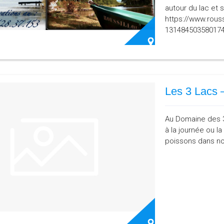
autour du lac et 
https://www.rous
13148450358017
Les 3 Lacs 
Au Domaine des 3 
à la journée ou l
poissons dans no