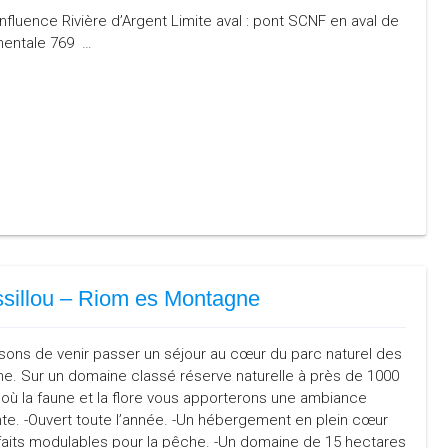
nfluence Rivière d’Argent Limite aval : pont SCNF en aval de
mentale 769 …
sillou – Riom es Montagne
ons de venir passer un séjour au cœur du parc naturel des
ne. Sur un domaine classé réserve naturelle à près de 1000
 où la faune et la flore vous apporterons une ambiance
te. -Ouvert toute l’année. -Un hébergement en plein cœur
rfaits modulables pour la pêche. -Un domaine de 15 hectares