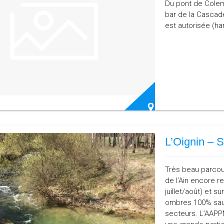
Du pont de Colemp
bar de la Cascade
est autorisée (h
L’Oignin – S
Très beau parcour
de l’Ain encore r
juillet/août) et s
ombres 100% sauv
secteurs. L’AAPP