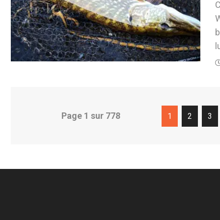
C
W
b
l
Page 1 sur 778
1
2
3