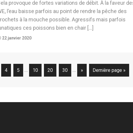
ela provoque de fortes variations de débit. À la faveur de
E, l’eau baisse parfois au point de rendre la pêche des
rochets à la mouche possible. Agressifs mais parfois
unatiques ces poissons bien en chair […]
22 janvier 2020
…
…
4
5
10
20
30
»
Dernière page »