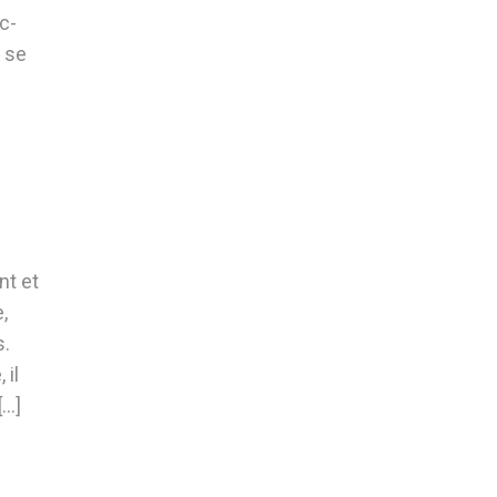
c-
t se
nt et
,
s.
 il
[…]