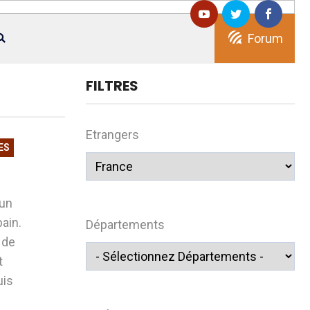
Forum
FILTRES
Etrangers
ES
 un
bain.
Départements
 de
t
uis