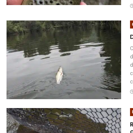
C
d
d
c
c
R