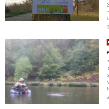
2
e
f
P
D
p
M
f