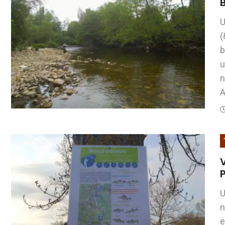
B
U
(
b
u
n
A
U
n
e