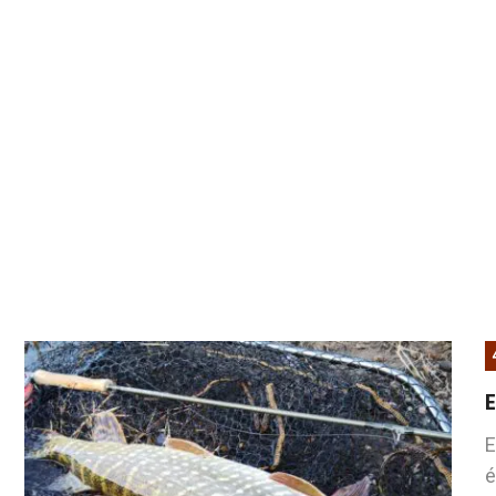
E
E
é