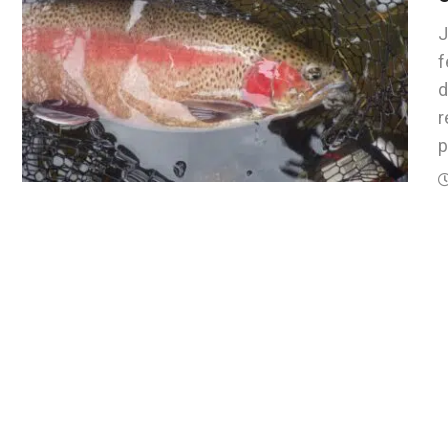
J
f
d
r
p