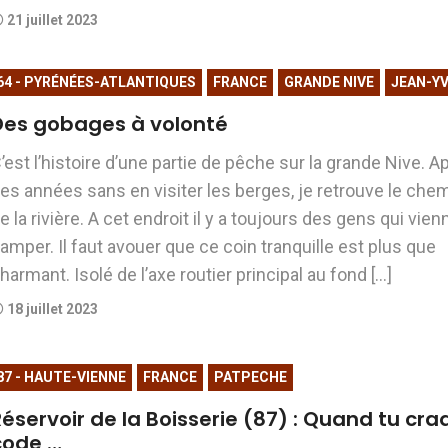
21 juillet 2023
64 - PYRÉNÉES-ATLANTIQUES
FRANCE
GRANDE NIVE
JEAN-Y
Des gobages à volonté
’est l’histoire d’une partie de pêche sur la grande Nive. A
es années sans en visiter les berges, je retrouve le che
e la rivière. A cet endroit il y a toujours des gens qui vien
amper. Il faut avouer que ce coin tranquille est plus que
harmant. Isolé de l’axe routier principal au fond […]
18 juillet 2023
87 - HAUTE-VIENNE
FRANCE
PATPECHE
éservoir de la Boisserie (87) : Quand tu cra
code …