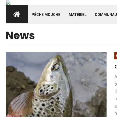
PÊCHE MOUCHE
MATÉRIEL
COMMUNAU
News
A
t
I
c
a
m