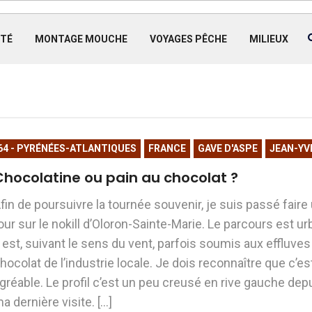
TÉ
MONTAGE MOUCHE
VOYAGES PÊCHE
MILIEUX
64 - PYRÉNÉES-ATLANTIQUES
FRANCE
GAVE D'ASPE
JEAN-YV
Chocolatine ou pain au chocolat ?
fin de poursuivre la tournée souvenir, je suis passé faire
our sur le nokill d’Oloron-Sainte-Marie. Le parcours est ur
l est, suivant le sens du vent, parfois soumis aux effluves
hocolat de l’industrie locale. Je dois reconnaître que c’es
gréable. Le profil c’est un peu creusé en rive gauche dep
a dernière visite. […]