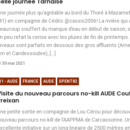
elle journée Tarnaise
ne journée plus qu’agréable au bord du Thoré à Mazame
81) en compagnie de Cédric @cassis2006! La rivière qui 
eaucoup souffert du manque d’eau en début de saison, s
n peu refait la cerise avec les pluies de fin de printemps.
iveaux sont parfaits en dessous des gros affluents (Arne
rn et Candessoubre), […]
30 mai 2021
11 - AUDE
FRANCE
AUDE
SPENT82
Visite du nouveau parcours no-kill AUDE Cou
Preixan
ne petite sortie en compagnie de Lou Cérou pour découvr
ouveau parcours no-kill de l’AAPPMA de Carcassonne. U
xcellente initiative sur un long linéaire de 2500 mètres e