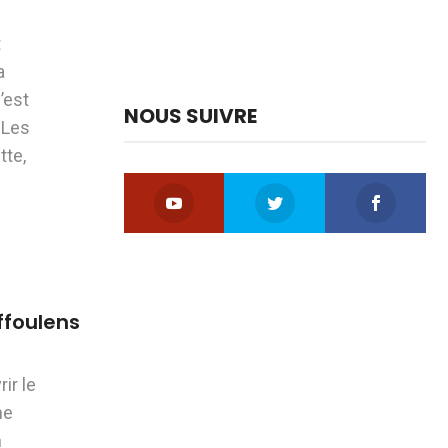
t
a
’est
NOUS SUIVRE
 Les
tte,
ffoulens
ir le
ne
n