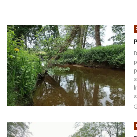
D
p
p
s
l
s