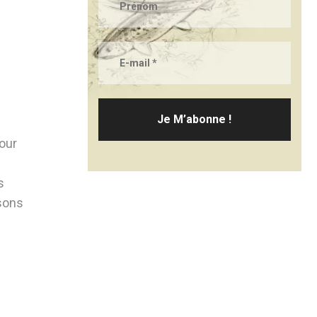
our
s
ssons