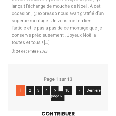
lançait l’échange de mouche de Noël . A cet
occasion , @expresso nous avait gratifié d’un
superbe montage . Je vous met en lien
l’article et le pas a pas de ce montage que je
conserve précieusement . Joyeux Noël a
toutes et tous ! […]
24 décembre 2023
Page 1 sur 13
…
…
1
2
3
4
5
10
»
Dernière
page »
CONTRIBUER