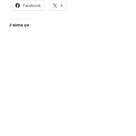
Facebook
X
J’aime ça :