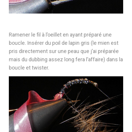
Ramener le fil à l’oeillet en ayant préparé une
boucle. Insérer du poil de lapin gris (le mien est
pris directement sur une peau que j’ai préparée
mais du dubbing assez long fera l’affaire) dans la
boucle et twister.