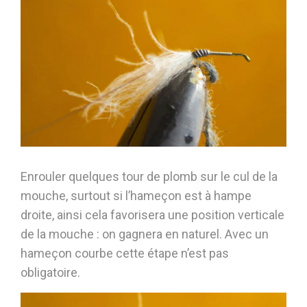
Enrouler quelques tour de plomb sur le cul de la
mouche, surtout si l’hameçon est à hampe
droite, ainsi cela favorisera une position verticale
de la mouche : on gagnera en naturel. Avec un
hameçon courbe cette étape n’est pas
obligatoire.