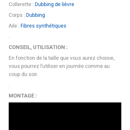
Collerette :
Dubbing de lièvre
Corps :
Dubbing
Aile :
Fibres synthétiques
.
CONSEIL, UTILISATION :
En fonction de la taille que vous aurez choisie,
vous pourrez l’utiliser en journée comme au
coup du soir.
.
MONTAGE :