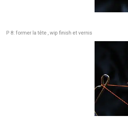
P 8: former la tête , wip finish et vernis