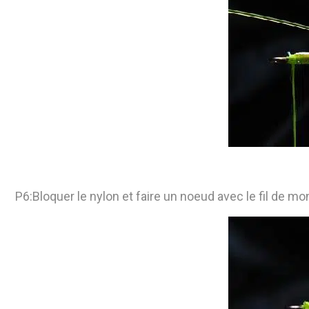
P6:Bloquer le nylon et faire un noeud avec le fil de m