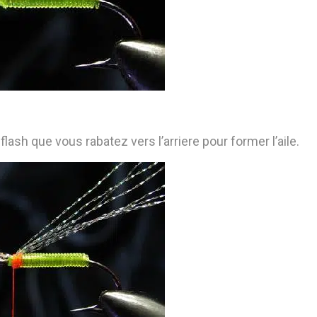
lflash que vous rabatez vers l’arriere pour former l’aile.