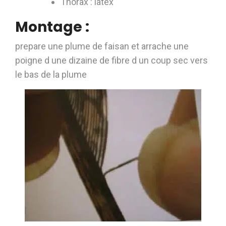
Thorax : latex
Montage :
prepare une plume de faisan et arrache une
poigne d une dizaine de fibre d un coup sec vers
le bas de la plume