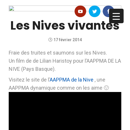
Les Nives vivantes
17 février 2014
Fraie des truites et saumons sur les Nives.
Un film de de Lilian Haristoy pour l’AAPPMA DE LA
NIVE (Pays Basque).
Visitez le site de l’
AAPPMA de la Nive
, une
AAPPMA dynamique comme on les aime 🙂