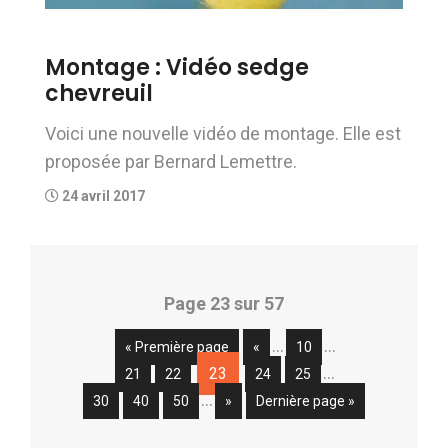
Montage : Vidéo sedge
chevreuil
Voici une nouvelle vidéo de montage. Elle est
proposée par Bernard Lemettre.
24 avril 2017
Page 23 sur 57
…
…
« Première page
«
10
…
23
21
22
24
25
…
30
40
50
»
Dernière page »