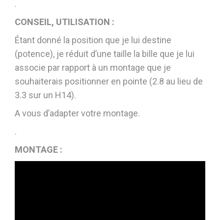
.
CONSEIL, UTILISATION :
Étant donné la position que je lui destine
(potence), je réduit d’une taille la bille que je lui
associe par rapport à un montage que je
souhaiterais positionner en pointe (2.8 au lieu de
3.3 sur un H14).
A vous d’adapter votre montage.
.
MONTAGE :