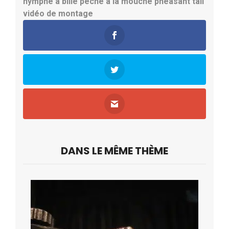
nymphe à bille
pêche à la mouche
pheasant tail
vidéo de montage
DANS LE MÊME THÈME