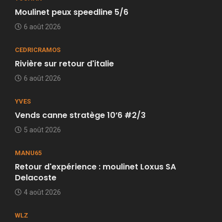
Moulinet peux speedline 5/6
6 août 2026
CEDRICRAMOS
Rivière sur retour d'italie
6 août 2026
YVES
Vends canne stratège 10’6 #2/3
5 août 2026
MANU65
Retour d'expérience : moulinet Loxus SA
Delacoste
4 août 2026
WLZ