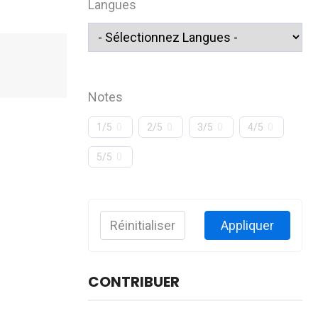
Langues
Notes
1/5
0
2/5
0
3/5
0
4/5
0
5/5
0
Réinitialiser
Appliquer
CONTRIBUER