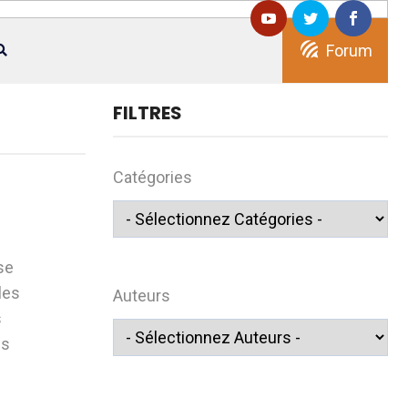
Forum
FILTRES
Catégories
se
les
Auteurs
s
es