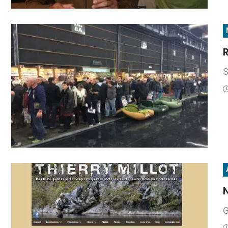
S
N
G