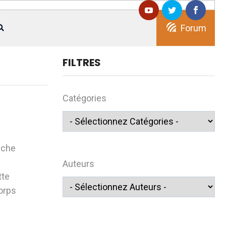
Forum
FILTRES
Catégories
uche
Auteurs
tte
orps