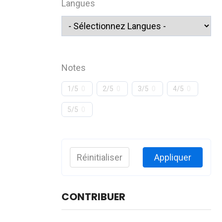
Langues
Notes
1/5
0
2/5
0
3/5
0
4/5
0
5/5
0
Réinitialiser
Appliquer
CONTRIBUER