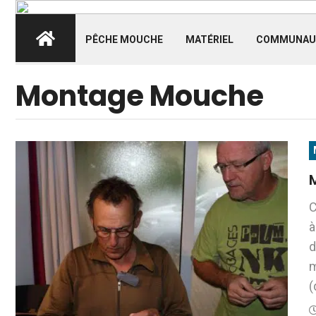
PÊCHE MOUCHE
MATÉRIEL
COMMUNAU
Montage Mouche
M
C
à
d
m
(