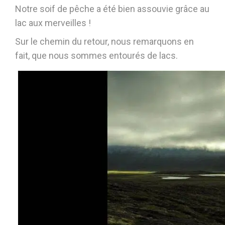
Notre soif de pêche a été bien assouvie grâce au
lac aux merveilles !
Sur le chemin du retour, nous remarquons en
fait, que nous sommes entourés de lacs.