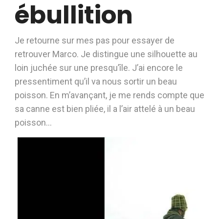
ébullition
Je retourne sur mes pas pour essayer de
retrouver Marco. Je distingue une silhouette au
loin juchée sur une presqu’île. J’ai encore le
pressentiment qu’il va nous sortir un beau
poisson. En m’avançant, je me rends compte que
sa canne est bien pliée, il a l’air attelé à un beau
poisson…