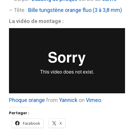
– Tête :
Bille tungstène orange fluo (3 à 3,8 mm)
La vidéo de montage :
Phoque orange
from
Yannick
on
Vimeo
.
Partager :
Facebook
X