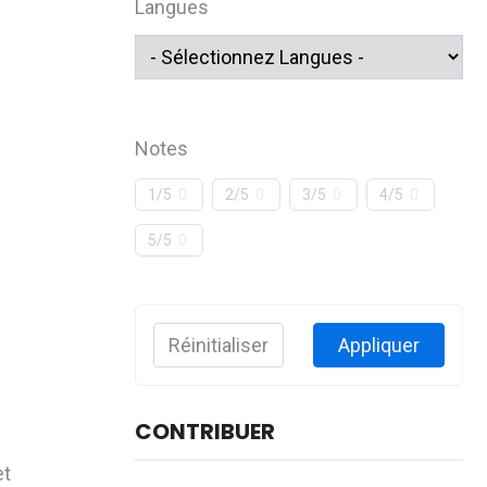
Langues
Notes
1/5
0
2/5
0
3/5
0
4/5
0
5/5
0
Réinitialiser
Appliquer
CONTRIBUER
et