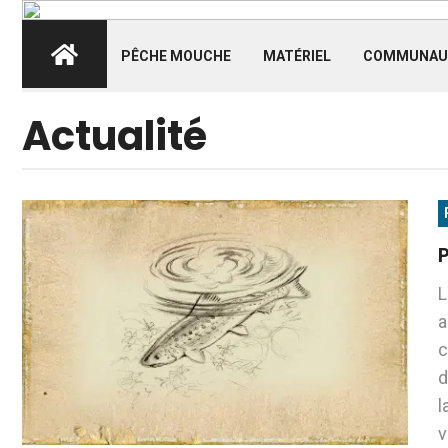
PÊCHE MOUCHE
MATÉRIEL
COMMUNAU
Actualité
L
a
c
d
l
v