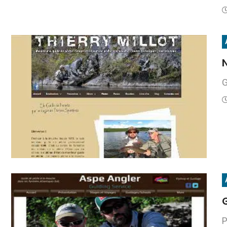
N
G
P