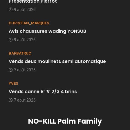
Présentation Pierrot
9 août 2026
CHRISTIAN_MARQUES
Avis chaussures wading YONSUB
9 août 2026
BARBATRUC
Vends deux moulinets semi automatique
7 août 2026
YVES
Vends canne 8’ # 2/3 4 brins
7 août 2026
NO-KILL Palm Family