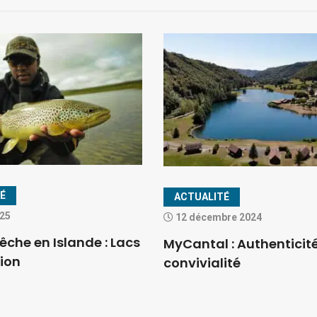
É
ACTUALITÉ
025
12 décembre 2024
che en Islande : Lacs
MyCantal : Authenticité
tion
convivialité