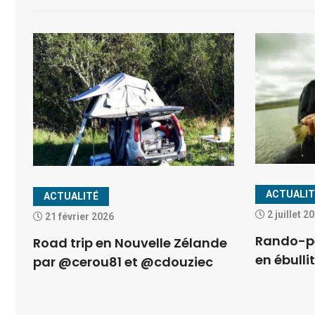
ACTUALIT
ACTUALITÉ
2 juillet 2
21 février 2026
Rando-pê
Road trip en Nouvelle Zélande
en ébulli
par @cerou81 et @cdouziec